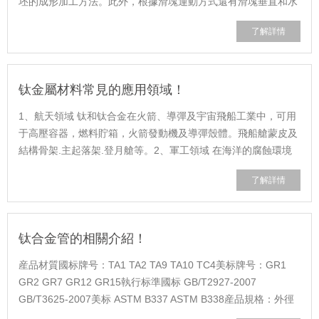
坯的成形加工方法。此外，根據滑塊運動方式還有滑塊垂直和水
平運動(用于細長件的鍛造、潤滑......
了解詳情
钛金屬材料常見的應用領域！
1、航天領域 钛和钛合金在火箭、導彈及宇宙飛船工業中，可用
于高壓容器，燃料貯箱，火箭發動機及導彈殼體。飛船艙蒙皮及
結構骨架.主起落架.登月艙等。2、軍工領域 在海洋的腐蝕環境
下，軍艦和潛艇都廣泛的選用钛......
了解詳情
钛合金管的相關介紹！
産品材質國标牌号：TA1 TA2 TA9 TA10 TC4美标牌号：GR1
GR2 GR7 GR12 GR15執行标準國标 GB/T2927-2007
GB/T3625-2007美标 ASTM B337 ASTM B338産品規格：外徑
φ3-110mm（無縫管）/ 外徑>φ110mm 焊管TC4钛合金管什