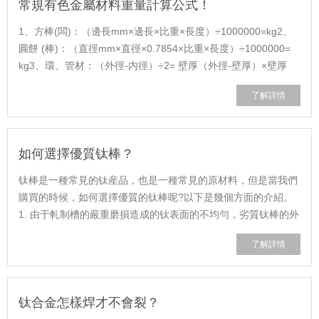
常規有色金屬材料重量計算公式！
1、方棒(闆)：（邊長mm×邊長×比重×長度）÷1000000=kg2、
圓餅 (棒)：（直徑mm×直徑×0.7854×比重×長度）÷1000000=
kg3、環、管材：（外徑-内徑）÷2= 壁厚（外徑-壁厚）×壁厚
×3.14×比重×高度÷1000000=kg......
了解詳情
如何選擇優質钛棒？
钛棒是一種常見的钛産品，也是一種常見的原材料，但是當我們
購買的時候，如何選擇優質的钛棒呢?以下是幾個方面的介紹。
1. 由于軋制槽的嚴重磨損造成的钛表面的不均勻，劣質钛棒的外
觀常帶有麻子，麻點等。 2......
了解詳情
钛合金怎樣焊才不會裂？