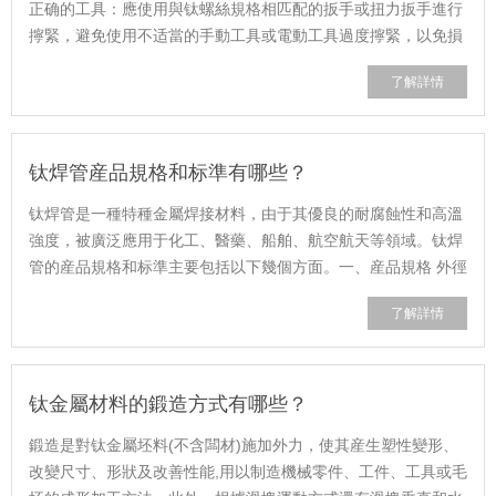
正确的工具：應使用與钛螺絲規格相匹配的扳手或扭力扳手進行
擰緊，避免使用不适當的手動工具或電動工具過度擰緊，以免損
壞螺紋或螺絲頭。 2. 保持清......
了解詳情
钛焊管産品規格和标準有哪些？
钛焊管是一種特種金屬焊接材料，由于其優良的耐腐蝕性和高溫
強度，被廣泛應用于化工、醫藥、船舶、航空航天等領域。钛焊
管的産品規格和标準主要包括以下幾個方面。一、産品規格 外徑
和壁厚：钛焊管的外徑和壁厚......
了解詳情
钛金屬材料的鍛造方式有哪些？
鍛造是對钛金屬坯料(不含闆材)施加外力，使其産生塑性變形、
改變尺寸、形狀及改善性能,用以制造機械零件、工件、工具或毛