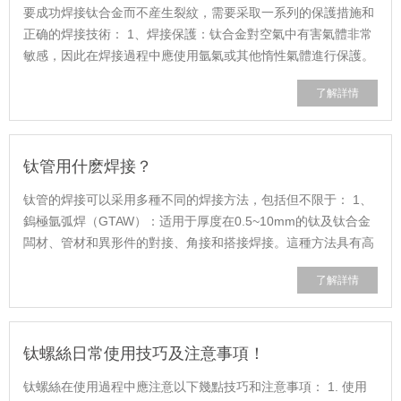
要成功焊接钛合金而不産生裂紋，需要采取一系列的保護措施和
正确的焊接技術： 1、焊接保護：钛合金對空氣中有害氣體非常
敏感，因此在焊接過程中應使用氩氣或其他惰性氣體進行保護。
可以使用噴嘴噴出氩氣來保護電......
了解詳情
钛管用什麽焊接？
钛管的焊接可以采用多種不同的焊接方法，包括但不限于： 1、
鎢極氩弧焊（GTAW）：适用于厚度在0.5~10mm的钛及钛合金
闆材、管材和異形件的對接、角接和搭接焊接。這種方法具有高
焊縫質量和較小的變形，但需要氩氣......
了解詳情
钛螺絲日常使用技巧及注意事項！
钛螺絲在使用過程中應注意以下幾點技巧和注意事項： 1. 使用