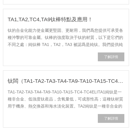
TA1,TA2,TC4,TA9钛棒特點及應用！
钛的合金化能力使金屬更堅固、更耐用，我們爲您提供可承受各
種沖擊的可靠金屬。钛棒的強度取決于钛的材質，以下是它們的
不同之處：純钛棒 TA1，TA2，TA3 被認爲是純钛。我們提供純
钛棒以滿足一系列行業的需求和......
了解詳情
钛闆（TA1-TA2-TA3-TA4-TA9-TA10-TA15-TC4）材質及性能！
TA1-TA2-TA3-TA4-TA9-TA10-TA15-TC4-TC4ELITA1純钛是一
種非合金、低強度钛産品，含氧量低，可成形性高；這種钛材質
用于機身、熱交換器和海水淡化裝置。TA2純钛是一種非合金的
中等強度钛材質。良好的可焊性和耐腐蝕性......
了解詳情