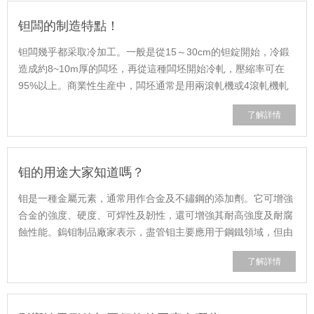
钽闆的制造特點！
钽闆幾乎都采取冷加工。一般是從15～30cm的钽錠開始，冷鍛
造成約8~10m厚的闆坯，再從這種闆坯開始冷軋，壓縮率可在
95%以上。商業性生産中，闆坯通常是用兩滾軋機或4滾軋機軋
制成0．63～1．2cm厚的闆，幅寬一般爲5......
了解詳情
钼的用途大家知道嗎？
钼是一種金屬元素，通常用作合金及不鏽鋼的添加劑。它可增強
合金的強度、硬度、可焊性及韌性，還可增強其耐高強度及耐腐
蝕性能。鎢钼制品廠家表示，盡管钼主要應用于鋼鐵領域，但由
于钼本身具有多種特性，它在其它......
了解詳情