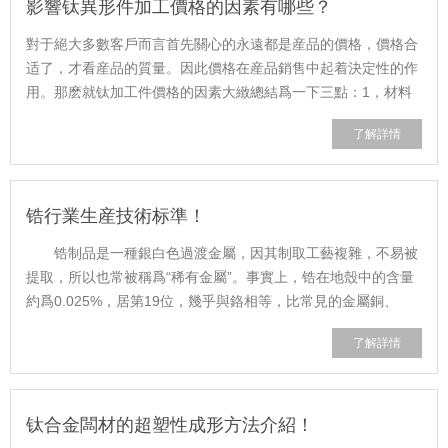
影響钛異形件加工價格的因素有哪些？
對于絕大多數客戶而言首先關心的永遠都是産品的價格，價格合
适了，才看産品的質量。因此價格在産品銷售中起着決定性的作
用。那麽就钛加工件價格的因素大緻總結爲一下三點：1，材料
成本 異形件加工的客戶往往對加......
了解詳情
锆行業生産技術标準！
锆制品是一種銀白色過渡金屬，因其制取工藝複雜，不易被
提取，所以也常被稱爲“稀有金屬”。事實上，锆在地殼中的含量
約爲0.025%，居第19位，幾乎與鉻相等，比常見的金屬銅、
鉛、鎳、鋅還多，但分布非常分散。 ......
了解詳情
钛合金闆材的超塑性成形方法介紹！