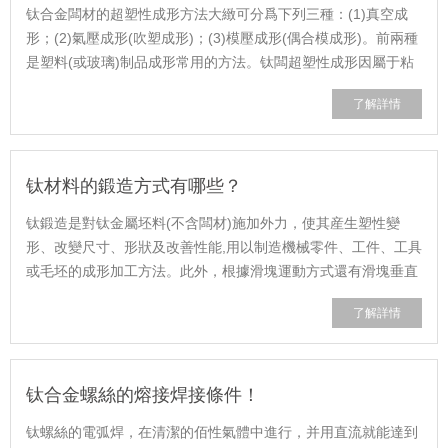
钛合金闆材的超塑性成形方法大緻可分爲下列三種：(1)真空成
形；(2)氣壓成形(吹塑成形)；(3)模壓成形(偶合模成形)。前兩種
是塑料(或玻璃)制品成形常用的方法。钛闆超塑性成形因屬于粘
性或半粘性流動變形，所以可以......
了解詳情
钛材料的鍛造方式有哪些？
钛鍛造是對钛金屬坯料(不含闆材)施加外力，使其産生塑性變
形、改變尺寸、形狀及改善性能,用以制造機械零件、工件、工具
或毛坯的成形加工方法。此外，根據滑塊運動方式還有滑塊垂直
和水平運動(用于細長件的鍛造、潤......
了解詳情
钛合金螺絲的熔接焊接條件！
钛螺絲的電弧焊，在清潔的佰性氣體中進行，并用直流就能達到