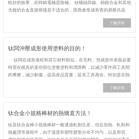
較好的效果，此時鎢電極是陰極。 钛螺絲與鎳、錦鉻合金和其他
含鎳的合金直接熔接是不适合的，因爲會形成有害的易熔共晶
體。在不同性質的材料之間，需......
了解詳情
钛闆沖壓成形使用塗料的目的！
钛闆在成形過程和其它材料類似，在毛料、預成形件表面必要
時需在模具的某些部位塗敷塗料和潤滑劑，以減少零件與工具間
的摩擦，減少劃傷，提高産品質量，延長工具壽命。特别是在熱
成形時，塗料不但有緩解高溫下零件......
了解詳情
钛合金小規格棒材的熱矯直方法！
钛及钛合金棒小規格棒材一般通過軋制生産，但在加熱、軋制和
熱處理等過程中，由于溫度和塑性變形分布不均勻，以及剪切、